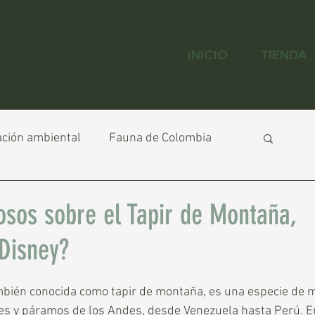
INICIO
TIENDA
ción ambiental
Fauna de Colombia
biana
Destacadas
osos sobre el Tapir de Montaña,
Disney?
bién conocida como tapir de montaña, es una especie de 
es y páramos de los Andes, desde Venezuela hasta Perú. E