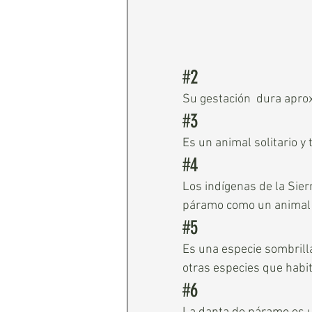
#2
Su gestación  dura apro
#3
Es un animal solitario y
#4
Los indígenas de la Sie
páramo como un animal s
#5
Es una especie sombrilla
otras especies que habi
#6