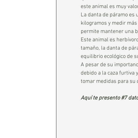
este animal es muy valor
La danta de páramo es u
kilogramos y medir más d
permite mantener una bu
Este animal es herbívoro
tamaño, la danta de pár
equilibrio ecológico de s
A pesar de su importanci
debido a la caza furtiva 
tomar medidas para su c
Aquí te presento 
#7
 dat