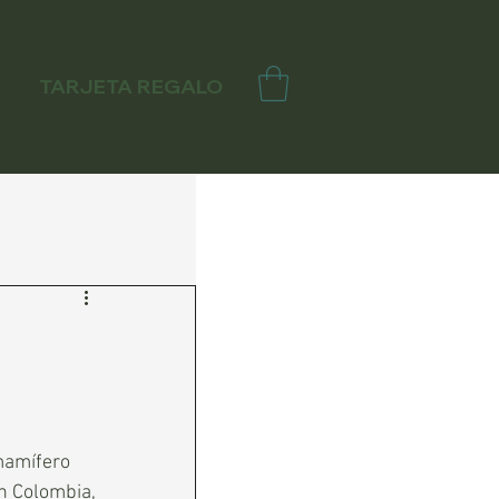
TARJETA REGALO
Inicia sesión/ Regístrate
mamífero 
n Colombia, 