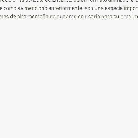
eció en la película de Encanto, de un formato animado, cr
ue como se mencionó anteriormente, son una especie impor
mas de alta montaña no dudaron en usarla para su producc