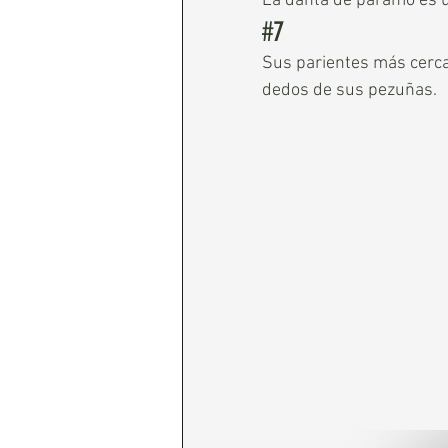
La danta de páramo es 
#7
Sus parientes más cercan
dedos de sus pezuñas.